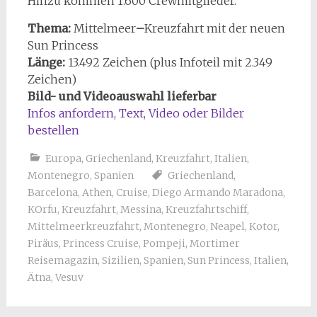
Hinzu kommen 1.600 Crewmitglieder.
Thema:
Mittelmeer
–
Kreuzfahrt mit der neuen
Sun Princess
Länge:
13.492 Zeichen (plus Infoteil mit 2.349
Zeichen)
Bild- und Videoauswahl lieferbar
Infos anfordern, Text, Video oder Bilder
bestellen
Europa
,
Griechenland
,
Kreuzfahrt
,
Italien
,
Montenegro
,
Spanien
Griechenland
,
Barcelona
,
Athen
,
Cruise
,
Diego Armando Maradona
,
KOrfu
,
Kreuzfahrt
,
Messina
,
Kreuzfahrtschiff
,
Mittelmeerkreuzfahrt
,
Montenegro
,
Neapel
,
Kotor
,
Piräus
,
Princess Cruise
,
Pompeji
,
Mortimer
Reisemagazin
,
Sizilien
,
Spanien
,
Sun Princess
,
Italien
,
Ätna
,
Vesuv