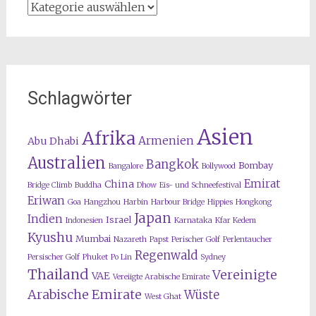
Kategorien
Schlagwörter
Asien
Afrika
Armenien
Abu Dhabi
Australien
Bangkok
Bombay
Bangalore
Bollywood
Emirat
China
Bridge Climb
Buddha
Dhow
Eis- und Schneefestival
Eriwan
Goa
Hangzhou
Harbin
Harbour Bridge
Hippies
Hongkong
Japan
Indien
Israel
Indonesien
Karnataka
Kfar Kedem
Kyushu
Mumbai
Nazareth
Papst
Perischer Golf
Perlentaucher
Regenwald
Persischer Golf
Phuket
Po Lin
Sydney
Thailand
Vereinigte
VAE
Vereiigte Arabische Emirate
Arabische Emirate
Wüste
West Ghat