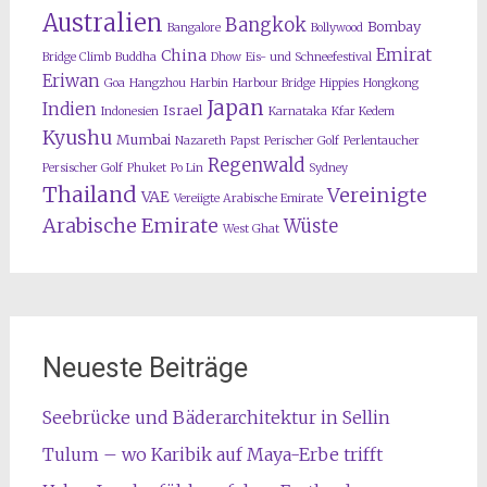
Australien
Bangkok
Bombay
Bangalore
Bollywood
Emirat
China
Bridge Climb
Buddha
Dhow
Eis- und Schneefestival
Eriwan
Goa
Hangzhou
Harbin
Harbour Bridge
Hippies
Hongkong
Japan
Indien
Israel
Indonesien
Karnataka
Kfar Kedem
Kyushu
Mumbai
Nazareth
Papst
Perischer Golf
Perlentaucher
Regenwald
Persischer Golf
Phuket
Po Lin
Sydney
Thailand
Vereinigte
VAE
Vereiigte Arabische Emirate
Arabische Emirate
Wüste
West Ghat
Neueste Beiträge
Seebrücke und Bäderarchitektur in Sellin
Tulum – wo Karibik auf Maya-Erbe trifft