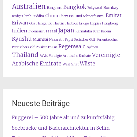
Australien
Bangkok
Bombay
Bangalore
Bollywood
Emirat
China
Bridge Climb
Buddha
Dhow
Eis- und Schneefestival
Eriwan
Goa
Hangzhou
Harbin
Harbour Bridge
Hippies
Hongkong
Japan
Indien
Israel
Indonesien
Karnataka
Kfar Kedem
Kyushu
Mumbai
Nazareth
Papst
Perischer Golf
Perlentaucher
Regenwald
Persischer Golf
Phuket
Po Lin
Sydney
Thailand
Vereinigte
VAE
Vereiigte Arabische Emirate
Arabische Emirate
Wüste
West Ghat
Neueste Beiträge
Fuggerei – 500 Jahre alt und zukunftsfähig
Seebrücke und Bäderarchitektur in Sellin