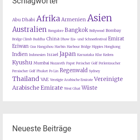
Schlagwörter
Asien
Afrika
Armenien
Abu Dhabi
Australien
Bangkok
Bombay
Bangalore
Bollywood
Emirat
China
Bridge Climb
Buddha
Dhow
Eis- und Schneefestival
Eriwan
Goa
Hangzhou
Harbin
Harbour Bridge
Hippies
Hongkong
Japan
Indien
Israel
Indonesien
Karnataka
Kfar Kedem
Kyushu
Mumbai
Nazareth
Papst
Perischer Golf
Perlentaucher
Regenwald
Persischer Golf
Phuket
Po Lin
Sydney
Thailand
Vereinigte
VAE
Vereiigte Arabische Emirate
Arabische Emirate
Wüste
West Ghat
Neueste Beiträge