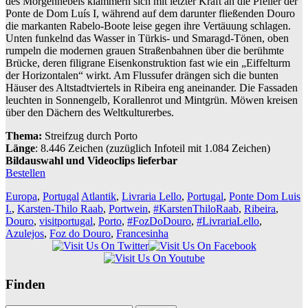
des Morgennebels klammern sich mit letzter Kraft an die Pfeiler der
Ponte de Dom Luís I, während auf dem darunter fließenden Douro
die markanten Rabelo-Boote leise gegen ihre Vertäuung schlagen.
Unten funkelnd das Wasser in Türkis- und Smaragd-Tönen, oben
rumpeln die modernen grauen Straßenbahnen über die berühmte
Brücke, deren filigrane Eisenkonstruktion fast wie ein „Eiffelturm
der Horizontalen“ wirkt. Am Flussufer drängen sich die bunten
Häuser des Altstadtviertels in Ribeira eng aneinander. Die Fassaden
leuchten in Sonnengelb, Korallenrot und Mintgrün. Möwen kreisen
über den Dächern des Weltkulturerbes.
Thema:
Streifzug durch Porto
Länge
: 8.446 Zeichen (zuzüglich Infoteil mit 1.084 Zeichen)
Bildauswahl und Videoclips lieferbar
Bestellen
Europa
,
Portugal
Atlantik
,
Livraria Lello
,
Portugal
,
Ponte Dom Luis
I.
,
Karsten-Thilo Raab
,
Portwein
,
#KarstenThiloRaab
,
Ribeira
,
Douro
,
visitportugal
,
Porto
,
#FozDoDouro
,
#LivrariaLello
,
Azulejos
,
Foz do Douro
,
Francesinha
Finden