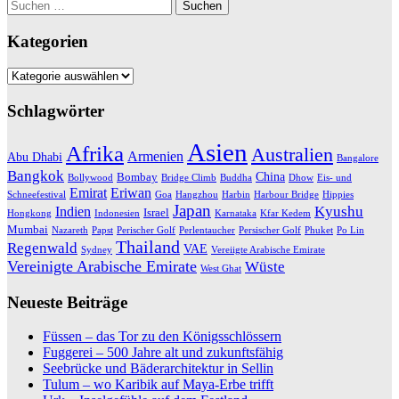
Suchen
nach:
Kategorien
Kategorien
Schlagwörter
Asien
Afrika
Australien
Armenien
Abu Dhabi
Bangalore
Bangkok
China
Bombay
Bollywood
Bridge Climb
Buddha
Dhow
Eis- und
Emirat
Eriwan
Schneefestival
Goa
Hangzhou
Harbin
Harbour Bridge
Hippies
Japan
Kyushu
Indien
Israel
Hongkong
Indonesien
Karnataka
Kfar Kedem
Mumbai
Nazareth
Papst
Perischer Golf
Perlentaucher
Persischer Golf
Phuket
Po Lin
Thailand
Regenwald
VAE
Sydney
Vereiigte Arabische Emirate
Vereinigte Arabische Emirate
Wüste
West Ghat
Neueste Beiträge
Füssen – das Tor zu den Königsschlössern
Fuggerei – 500 Jahre alt und zukunftsfähig
Seebrücke und Bäderarchitektur in Sellin
Tulum – wo Karibik auf Maya-Erbe trifft