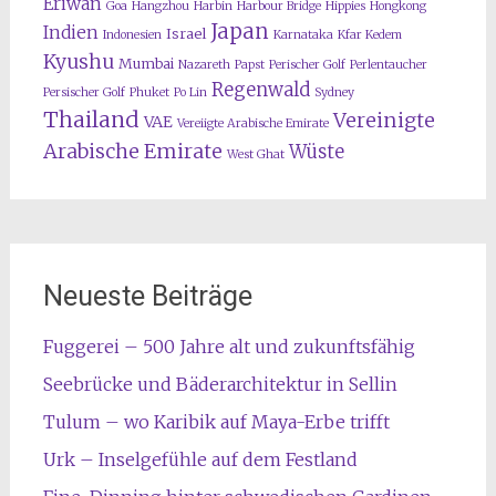
Eriwan
Goa
Hangzhou
Harbin
Harbour Bridge
Hippies
Hongkong
Japan
Indien
Israel
Indonesien
Karnataka
Kfar Kedem
Kyushu
Mumbai
Nazareth
Papst
Perischer Golf
Perlentaucher
Regenwald
Persischer Golf
Phuket
Po Lin
Sydney
Thailand
Vereinigte
VAE
Vereiigte Arabische Emirate
Arabische Emirate
Wüste
West Ghat
Neueste Beiträge
Fuggerei – 500 Jahre alt und zukunftsfähig
Seebrücke und Bäderarchitektur in Sellin
Tulum – wo Karibik auf Maya-Erbe trifft
Urk – Inselgefühle auf dem Festland