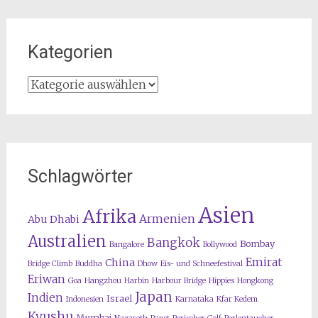
Kategorien
Kategorien
Schlagwörter
Asien
Afrika
Armenien
Abu Dhabi
Australien
Bangkok
Bombay
Bangalore
Bollywood
Emirat
China
Bridge Climb
Buddha
Dhow
Eis- und Schneefestival
Eriwan
Goa
Hangzhou
Harbin
Harbour Bridge
Hippies
Hongkong
Japan
Indien
Israel
Indonesien
Karnataka
Kfar Kedem
Kyushu
Mumbai