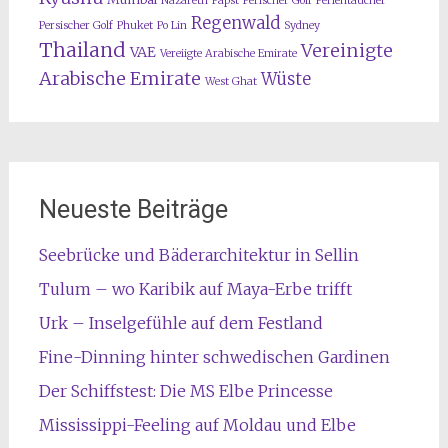
Nazareth
Papst
Perischer Golf
Perlentaucher
Regenwald
Persischer Golf
Phuket
Po Lin
Sydney
Thailand
Vereinigte
VAE
Vereiigte Arabische Emirate
Arabische Emirate
Wüste
West Ghat
Neueste Beiträge
Seebrücke und Bäderarchitektur in Sellin
Tulum – wo Karibik auf Maya-Erbe trifft
Urk – Inselgefühle auf dem Festland
Fine-Dinning hinter schwedischen Gardinen
Der Schiffstest: Die MS Elbe Princesse
Mississippi-Feeling auf Moldau und Elbe