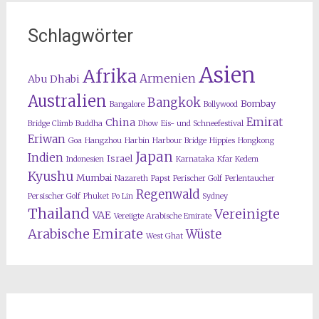
Schlagwörter
Asien
Afrika
Armenien
Abu Dhabi
Australien
Bangkok
Bombay
Bangalore
Bollywood
Emirat
China
Bridge Climb
Buddha
Dhow
Eis- und Schneefestival
Eriwan
Goa
Hangzhou
Harbin
Harbour Bridge
Hippies
Hongkong
Japan
Indien
Israel
Indonesien
Karnataka
Kfar Kedem
Kyushu
Mumbai
Nazareth
Papst
Perischer Golf
Perlentaucher
Regenwald
Persischer Golf
Phuket
Po Lin
Sydney
Thailand
Vereinigte
VAE
Vereiigte Arabische Emirate
Arabische Emirate
Wüste
West Ghat