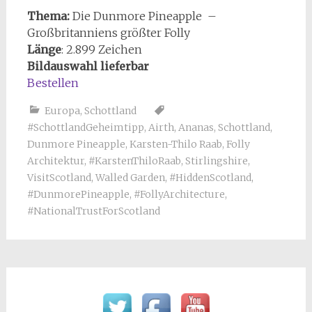
Thema:
Die Dunmore Pineapple –
Großbritanniens größter Folly
Länge
: 2.899 Zeichen
Bildauswahl lieferbar
Bestellen
Europa
,
Schottland
#SchottlandGeheimtipp
,
Airth
,
Ananas
,
Schottland
,
Dunmore Pineapple
,
Karsten-Thilo Raab
,
Folly
Architektur
,
#KarstenThiloRaab
,
Stirlingshire
,
VisitScotland
,
Walled Garden
,
#HiddenScotland
,
#DunmorePineapple
,
#FollyArchitecture
,
#NationalTrustForScotland