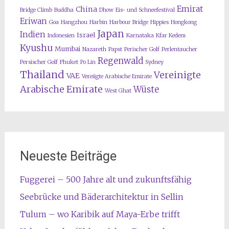
Emirat
China
Bridge Climb
Buddha
Dhow
Eis- und Schneefestival
Eriwan
Goa
Hangzhou
Harbin
Harbour Bridge
Hippies
Hongkong
Japan
Indien
Israel
Indonesien
Karnataka
Kfar Kedem
Kyushu
Mumbai
Nazareth
Papst
Perischer Golf
Perlentaucher
Regenwald
Persischer Golf
Phuket
Po Lin
Sydney
Thailand
Vereinigte
VAE
Vereiigte Arabische Emirate
Arabische Emirate
Wüste
West Ghat
Neueste Beiträge
Fuggerei – 500 Jahre alt und zukunftsfähig
Seebrücke und Bäderarchitektur in Sellin
Tulum – wo Karibik auf Maya-Erbe trifft