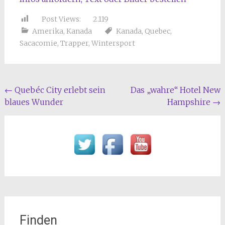
Post Views:
2.119
Amerika
,
Kanada
Kanada
,
Quebec
,
Sacacomie
,
Trapper
,
Wintersport
Beitragsnavigation
←
Quebéc City erlebt sein
Das „wahre“ Hotel New
blaues Wunder
Hampshire
→
Finden