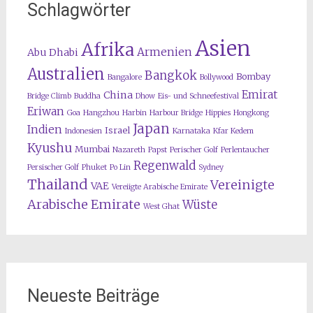
Schlagwörter
Asien
Afrika
Armenien
Abu Dhabi
Australien
Bangkok
Bombay
Bangalore
Bollywood
Emirat
China
Bridge Climb
Buddha
Dhow
Eis- und Schneefestival
Eriwan
Goa
Hangzhou
Harbin
Harbour Bridge
Hippies
Hongkong
Japan
Indien
Israel
Indonesien
Karnataka
Kfar Kedem
Kyushu
Mumbai
Nazareth
Papst
Perischer Golf
Perlentaucher
Regenwald
Persischer Golf
Phuket
Po Lin
Sydney
Thailand
Vereinigte
VAE
Vereiigte Arabische Emirate
Arabische Emirate
Wüste
West Ghat
Neueste Beiträge