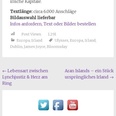
irische Kapitale.
Textlänge:
circa 6.000 Anschläge
Bildauswahl lieferbar
Infos anfordern, Text oder Bilder bestellen
Post Views:
1.291
Europa
,
Irland
Ulysses
,
Europa
,
Irland
,
Dublin
,
James Joyce
,
Bloomsday
Beitragsnavigation
←
Lebensart zwischen
Aran Islands – ein Stück
Lynchjustiz & Herz am
ursprüngliches Irland
→
Ring