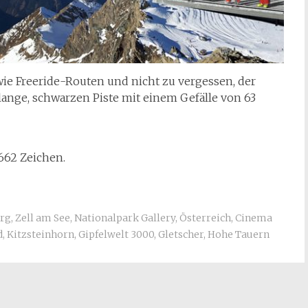
wie Freeride-Routen und nicht zu vergessen, der
lange, schwarzen Piste mit einem Gefälle von 63
.662 Zeichen.
urg
,
Zell am See
,
Nationalpark Gallery
,
Österreich
,
Cinema
d
,
Kitzsteinhorn
,
Gipfelwelt 3000
,
Gletscher
,
Hohe Tauern