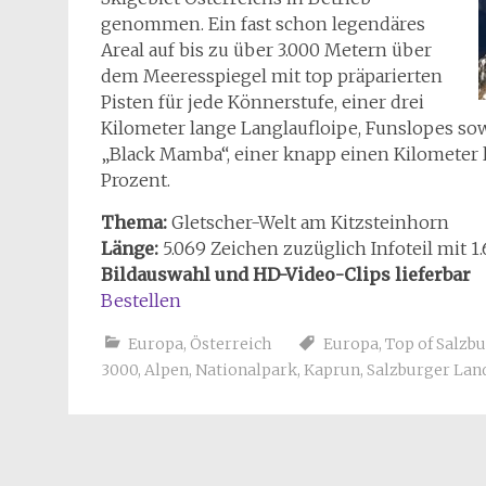
genommen. Ein fast schon legendäres
Areal auf bis zu über 3.000 Metern über
dem Meeresspiegel mit top präparierten
Pisten für jede Könnerstufe, einer drei
Kilometer lange Langlaufloipe, Funslopes so
„Black Mamba“, einer knapp einen Kilometer 
Prozent.
Thema:
Gletscher-Welt am Kitzsteinhorn
Länge:
5.069 Zeichen zuzüglich Infoteil mit 1
Bildauswahl und HD-Video-Clips lieferbar
Bestellen
Europa
,
Österreich
Europa
,
Top of Salzb
3000
,
Alpen
,
Nationalpark
,
Kaprun
,
Salzburger Lan