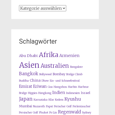
Kategorien
Schlagwörter
Afrika
Armenien
Abu Dhabi
Asien
Australien
Bangalore
Bangkok
Bombay
Bollywood
Bridge Climb
China
Buddha
Dhow
Eis- und Schneefestival
Emirat
Eriwan
Goa
Hangzhou
Harbin
Harbour
Indien
Israel
Bridge
Hippies
Hongkong
Indonesien
Japan
Kyushu
Karnataka
Kfar Kedem
Mumbai
Nazareth
Papst
Perischer Golf
Perlentaucher
Regenwald
Persischer Golf
Phuket
Po Lin
Sydney