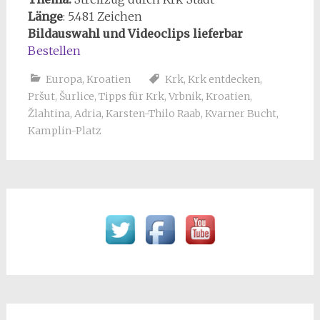
Länge
: 5.481 Zeichen
Bildauswahl und Videoclips lieferbar
Bestellen
Europa
,
Kroatien
Krk
,
Krk entdecken
,
Pršut
,
Šurlice
,
Tipps für Krk
,
Vrbnik
,
Kroatien
,
Žlahtina
,
Adria
,
Karsten-Thilo Raab
,
Kvarner Bucht
,
Kamplin-Platz