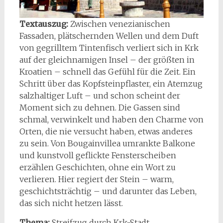
Textauszug:
Zwischen venezianischen
Fassaden, plätschernden Wellen und dem Duft
von gegrilltem Tintenfisch verliert sich in Krk
auf der gleichnamigen Insel
– der gr
ößten in
Kroatien
– schnell das Gef
ühl für die Zeit. Ein
Schritt über das Kopfsteinpflaster, ein Atemzug
salzhaltiger Luft
– und schon scheint der
Moment sich zu dehnen. Die Gassen sind
schmal, verwinkelt und haben den Charme von
Orten, die nie versucht haben, etwas anderes
zu sein. Von Bougainvillea umrankte Balkone
und kunstvoll geflickte Fensterscheiben
erz
ählen Geschichten, ohne ein Wort zu
verlieren. Hier regiert der Stein
– warm,
geschichtstr
ächtig
– und darunter das Leben,
das sich nicht hetzen l
ässt.
Thema:
Streifzug durch Krk-Stadt