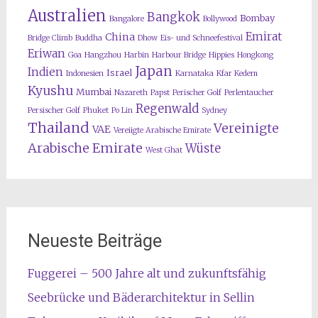
Australien
Bangkok
Bombay
Bangalore
Bollywood
Emirat
China
Bridge Climb
Buddha
Dhow
Eis- und Schneefestival
Eriwan
Goa
Hangzhou
Harbin
Harbour Bridge
Hippies
Hongkong
Japan
Indien
Israel
Indonesien
Karnataka
Kfar Kedem
Kyushu
Mumbai
Nazareth
Papst
Perischer Golf
Perlentaucher
Regenwald
Persischer Golf
Phuket
Po Lin
Sydney
Thailand
Vereinigte
VAE
Vereiigte Arabische Emirate
Arabische Emirate
Wüste
West Ghat
Neueste Beiträge
Fuggerei – 500 Jahre alt und zukunftsfähig
Seebrücke und Bäderarchitektur in Sellin