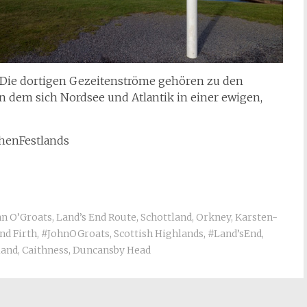
 Die dortigen Gezeitenströme gehören zu den
an dem sich Nordsee und Atlantik in einer ewigen,
chenFestlands
hn O’Groats
,
Land’s End Route
,
Schottland
,
Orkney
,
Karsten-
nd Firth
,
#JohnOGroats
,
Scottish Highlands
,
#Land’sEnd
,
land
,
Caithness
,
Duncansby Head