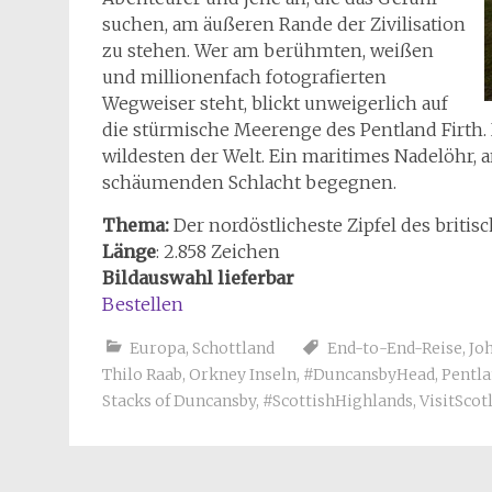
suchen, am äußeren Rande der Zivilisation
zu stehen. Wer am berühmten, weißen
und millionenfach fotografierten
Wegweiser steht, blickt unweigerlich auf
die stürmische Meerenge des Pentland Firth.
wildesten der Welt. Ein maritimes Nadelöhr, 
schäumenden Schlacht begegnen.
Thema:
Der nordöstlicheste Zipfel des britis
Länge
: 2.858 Zeichen
Bildauswahl lieferbar
Bestellen
Europa
,
Schottland
End-to-End-Reise
,
Jo
Thilo Raab
,
Orkney Inseln
,
#DuncansbyHead
,
Pentla
Stacks of Duncansby
,
#ScottishHighlands
,
VisitScot