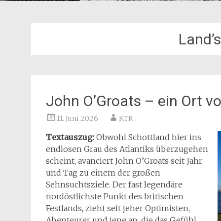
Land’
John O’Groats – ein Ort v
11. Juni 2026
KTR
Textauszug:
Obwohl Schottland hier ins
endlosen Grau des Atlantiks überzugehen
scheint, avanciert John O’Groats seit Jahr
und Tag zu einem der großen
Sehnsuchtsziele. Der fast legendäre
nordöstlichste Punkt des britischen
Festlands, zieht seit jeher Optimisten,
Abenteurer und jene an, die das Gefühl