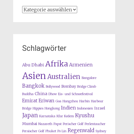
Kategorien
Schlagwörter
Afrika
Armenien
Abu Dhabi
Asien
Australien
Bangalore
Bangkok
Bombay
Bollywood
Bridge Climb
China
Buddha
Dhow
Eis- und Schneefestival
Emirat
Eriwan
Goa
Hangzhou
Harbin
Harbour
Indien
Israel
Bridge
Hippies
Hongkong
Indonesien
Japan
Kyushu
Karnataka
Kfar Kedem
Mumbai
Nazareth
Papst
Perischer Golf
Perlentaucher
Regenwald
Persischer Golf
Phuket
Po Lin
Sydney