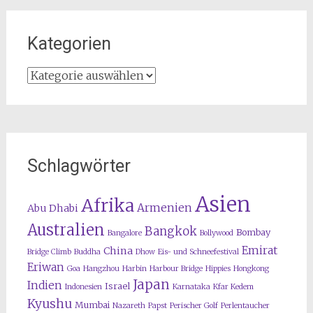
Kategorien
Kategorien
Schlagwörter
Asien
Afrika
Armenien
Abu Dhabi
Australien
Bangkok
Bombay
Bangalore
Bollywood
Emirat
China
Bridge Climb
Buddha
Dhow
Eis- und Schneefestival
Eriwan
Goa
Hangzhou
Harbin
Harbour Bridge
Hippies
Hongkong
Japan
Indien
Israel
Indonesien
Karnataka
Kfar Kedem
Kyushu
Mumbai
Nazareth
Papst
Perischer Golf
Perlentaucher