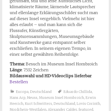
geruhsam, still und leise. Künstliches Licht,
klimatisierte Räume, lärmende Lautsprecher
und ellenlange Erklärungsschilder sucht man
auf dieser Insel vergeblich. Vielmehr ist hier
alles erlaubt – und man kann sich die
Flussufer, Künstlergärten,
Skulpturensammlungen, Museumsgebäude
und Kunstwerke ganz entspannt selber
erschließen. In seinem eigenen Tempo, in
einer selbst gewählten Reihenfolge.
Thema:
Besuch im Museum Insel Hombroich
Länge
: 7.532 Zeichen
Bildauswahl und HD-Videoclips lieferbar
Bestellen
Europa
,
Deutschland
Eduardo Chillida
,
Hans Arp
,
Neuss
,
Museum Insel Hombroich
,
Erwin
Heerich
,
Kurt Schwitters
,
Deutschland
,
Lovis Corinth
,
Nordrhein-Westfalen
,
Alexander Calder
,
featured
,