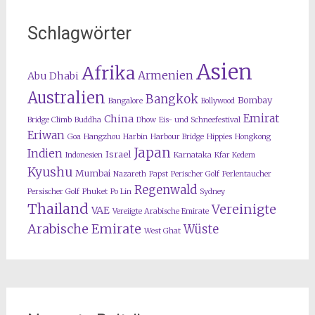
Schlagwörter
Asien
Afrika
Armenien
Abu Dhabi
Australien
Bangkok
Bombay
Bangalore
Bollywood
Emirat
China
Bridge Climb
Buddha
Dhow
Eis- und Schneefestival
Eriwan
Goa
Hangzhou
Harbin
Harbour Bridge
Hippies
Hongkong
Japan
Indien
Israel
Indonesien
Karnataka
Kfar Kedem
Kyushu
Mumbai
Nazareth
Papst
Perischer Golf
Perlentaucher
Regenwald
Persischer Golf
Phuket
Po Lin
Sydney
Thailand
Vereinigte
VAE
Vereiigte Arabische Emirate
Arabische Emirate
Wüste
West Ghat