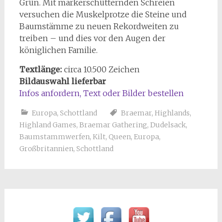
Grün. Mit markerschütternden Schreien
versuchen die Muskelprotze die Steine und
Baumstämme zu neuen Rekordweiten zu
treiben – und dies vor den Augen der
königlichen Familie.
Textlänge:
circa 10.500 Zeichen
Bildauswahl lieferbar
Infos anfordern, Text oder Bilder bestellen
Europa
,
Schottland
Braemar
,
Highlands
,
Highland Games
,
Braemar Gathering
,
Dudelsack
,
Baumstammwerfen
,
Kilt
,
Queen
,
Europa
,
Großbritannien
,
Schottland