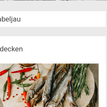
abeljau
ntdecken