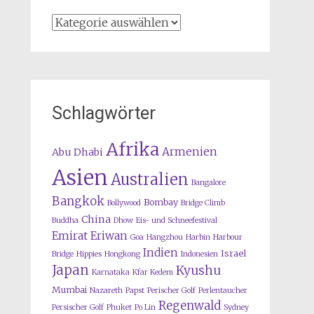
Kategorien
Schlagwörter
Afrika
Armenien
Abu Dhabi
Asien
Australien
Bangalore
Bangkok
Bombay
Bollywood
Bridge Climb
China
Buddha
Dhow
Eis- und Schneefestival
Emirat
Eriwan
Goa
Hangzhou
Harbin
Harbour
Indien
Israel
Bridge
Hippies
Hongkong
Indonesien
Japan
Kyushu
Karnataka
Kfar Kedem
Mumbai
Nazareth
Papst
Perischer Golf
Perlentaucher
Regenwald
Persischer Golf
Phuket
Po Lin
Sydney