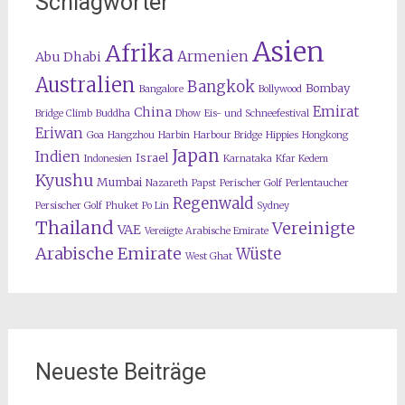
Schlagwörter
Asien
Afrika
Armenien
Abu Dhabi
Australien
Bangkok
Bombay
Bangalore
Bollywood
Emirat
China
Bridge Climb
Buddha
Dhow
Eis- und Schneefestival
Eriwan
Goa
Hangzhou
Harbin
Harbour Bridge
Hippies
Hongkong
Japan
Indien
Israel
Indonesien
Karnataka
Kfar Kedem
Kyushu
Mumbai
Nazareth
Papst
Perischer Golf
Perlentaucher
Regenwald
Persischer Golf
Phuket
Po Lin
Sydney
Thailand
Vereinigte
VAE
Vereiigte Arabische Emirate
Arabische Emirate
Wüste
West Ghat
Neueste Beiträge