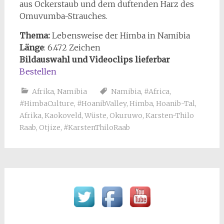
aus Ockerstaub und dem duftenden Harz des
Omuvumba-Strauches.
Thema:
Lebensweise der Himba in Namibia
Länge
: 6.472 Zeichen
Bildauswahl und Videoclips lieferbar
Bestellen
Afrika
,
Namibia
Namibia
,
#Africa
,
#HimbaCulture
,
#HoanibValley
,
Himba
,
Hoanib-Tal
,
Afrika
,
Kaokoveld
,
Wüste
,
Okuruwo
,
Karsten-Thilo
Raab
,
Otjize
,
#KarstenThiloRaab