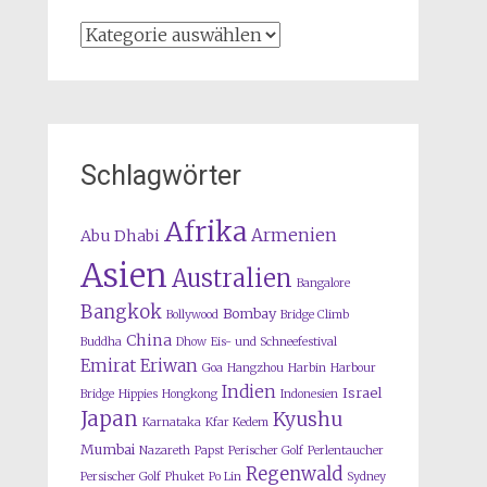
Kategorien
Schlagwörter
Afrika
Armenien
Abu Dhabi
Asien
Australien
Bangalore
Bangkok
Bombay
Bollywood
Bridge Climb
China
Buddha
Dhow
Eis- und Schneefestival
Emirat
Eriwan
Goa
Hangzhou
Harbin
Harbour
Indien
Israel
Bridge
Hippies
Hongkong
Indonesien
Japan
Kyushu
Karnataka
Kfar Kedem
Mumbai
Nazareth
Papst
Perischer Golf
Perlentaucher
Regenwald
Persischer Golf
Phuket
Po Lin
Sydney