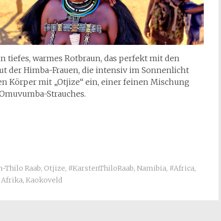
 Ein tiefes, warmes Rotbraun, das perfekt mit den
ut der Himba-Frauen, die intensiv im Sonnenlicht
ren Körper mit „Otjize“ ein, einer feinen Mischung
s Omuvumba-Strauches.
n-Thilo Raab
,
Otjize
,
#KarstenThiloRaab
,
Namibia
,
#Africa
,
,
Afrika
,
Kaokoveld