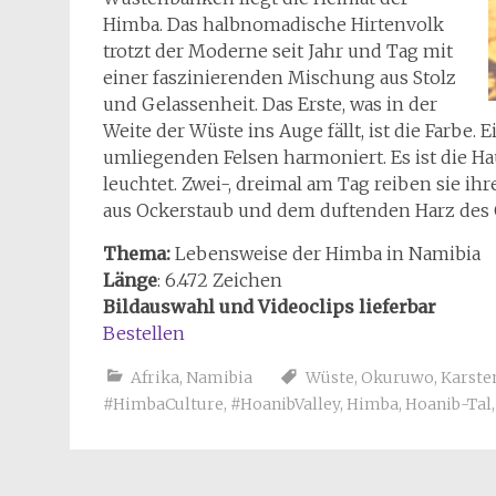
Himba. Das halbnomadische Hirtenvolk
trotzt der Moderne seit Jahr und Tag mit
einer faszinierenden Mischung aus Stolz
und Gelassenheit. Das Erste, was in der
Weite der Wüste ins Auge fällt, ist die Farbe.
umliegenden Felsen harmoniert. Es ist die Ha
leuchtet. Zwei-, dreimal am Tag reiben sie ih
aus Ockerstaub und dem duftenden Harz de
Thema:
Lebensweise der Himba in Namibia
Länge
: 6.472 Zeichen
Bildauswahl und Videoclips lieferbar
Bestellen
Afrika
,
Namibia
Wüste
,
Okuruwo
,
Karste
#HimbaCulture
,
#HoanibValley
,
Himba
,
Hoanib-Tal