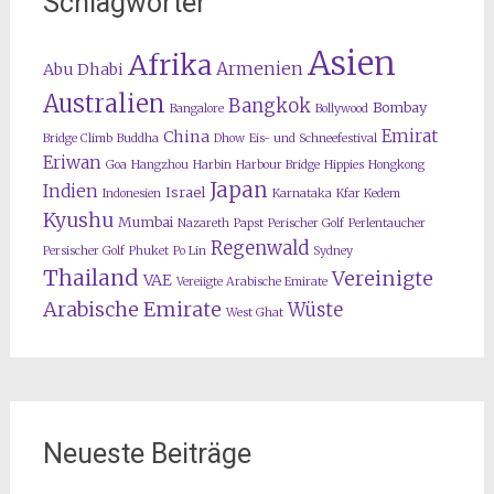
Schlagwörter
Asien
Afrika
Armenien
Abu Dhabi
Australien
Bangkok
Bombay
Bangalore
Bollywood
Emirat
China
Bridge Climb
Buddha
Dhow
Eis- und Schneefestival
Eriwan
Goa
Hangzhou
Harbin
Harbour Bridge
Hippies
Hongkong
Japan
Indien
Israel
Indonesien
Karnataka
Kfar Kedem
Kyushu
Mumbai
Nazareth
Papst
Perischer Golf
Perlentaucher
Regenwald
Persischer Golf
Phuket
Po Lin
Sydney
Thailand
Vereinigte
VAE
Vereiigte Arabische Emirate
Arabische Emirate
Wüste
West Ghat
Neueste Beiträge