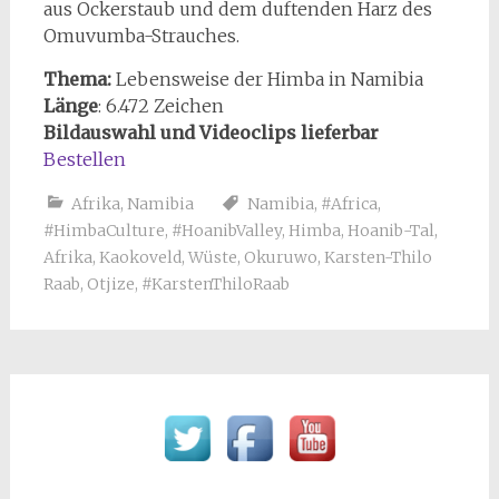
aus Ockerstaub und dem duftenden Harz des
Omuvumba-Strauches.
Thema:
Lebensweise der Himba in Namibia
Länge
: 6.472 Zeichen
Bildauswahl und Videoclips lieferbar
Bestellen
Afrika
,
Namibia
Namibia
,
#Africa
,
#HimbaCulture
,
#HoanibValley
,
Himba
,
Hoanib-Tal
,
Afrika
,
Kaokoveld
,
Wüste
,
Okuruwo
,
Karsten-Thilo
Raab
,
Otjize
,
#KarstenThiloRaab