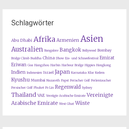
Schlagwörter
Asien
Afrika
Armenien
Abu Dhabi
Australien
Bangkok
Bombay
Bangalore
Bollywood
Emirat
China
Bridge Climb
Buddha
Dhow
Eis- und Schneefestival
Eriwan
Goa
Hangzhou
Harbin
Harbour Bridge
Hippies
Hongkong
Japan
Indien
Israel
Indonesien
Karnataka
Kfar Kedem
Kyushu
Mumbai
Nazareth
Papst
Perischer Golf
Perlentaucher
Regenwald
Persischer Golf
Phuket
Po Lin
Sydney
Thailand
Vereinigte
VAE
Vereiigte Arabische Emirate
Arabische Emirate
Wüste
West Ghat