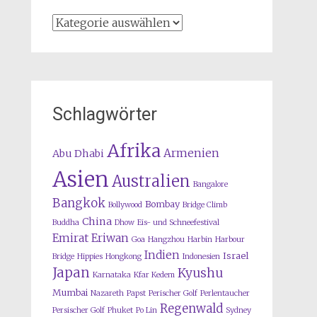
Kategorien
Schlagwörter
Afrika
Armenien
Abu Dhabi
Asien
Australien
Bangalore
Bangkok
Bombay
Bollywood
Bridge Climb
China
Buddha
Dhow
Eis- und Schneefestival
Emirat
Eriwan
Goa
Hangzhou
Harbin
Harbour
Indien
Israel
Bridge
Hippies
Hongkong
Indonesien
Japan
Kyushu
Karnataka
Kfar Kedem
Mumbai
Nazareth
Papst
Perischer Golf
Perlentaucher
Regenwald
Persischer Golf
Phuket
Po Lin
Sydney