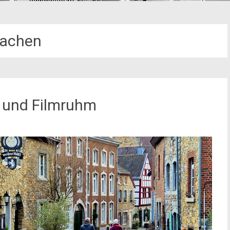
achen
n und Filmruhm