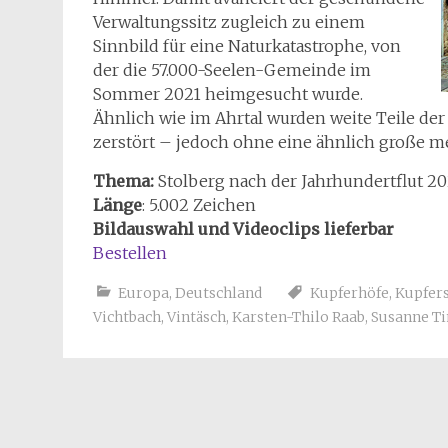
Verwaltungssitz zugleich zu einem
Sinnbild für eine Naturkatastrophe, von
der die 57.000-Seelen-Gemeinde im
Sommer 2021 heimgesucht wurde.
Ähnlich wie im Ahrtal wurden weite Teile de
zerstört – jedoch ohne eine ähnlich große m
Thema:
Stolberg nach der Jahrhundertflut 20
Länge
: 5.002 Zeichen
Bildauswahl und Videoclips lieferbar
Bestellen
Europa
,
Deutschland
Kupferhöfe
,
Kupfers
Vichtbach
,
Vintäsch
,
Karsten-Thilo Raab
,
Susanne 