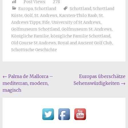
Post Views:
278
Europa
,
Schottland
Schottland
,
Schottland
Küste
,
Golf
,
St. Andrews
,
Karsten-Thilo Raab
,
St.
Andrews Tipps
,
Fife
,
University of St Andrews
,
Golfmuseum Schottland
,
Golfmuseum St. Andrews
,
Königliche Familie
,
königliche Familie Schottland
,
Old Course St Andrews
,
Royal and Ancient Golf Club
,
Schottische Geschichte
Beitragsnavigation
←
Palma de Mallorca –
Europas überschätze
mediterran, modern,
Sehenswürdigkeiten
→
magisch