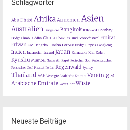
Schlagwörter
Asien
Afrika
Armenien
Abu Dhabi
Australien
Bangkok
Bombay
Bangalore
Bollywood
Emirat
China
Bridge Climb
Buddha
Dhow
Eis- und Schneefestival
Eriwan
Goa
Hangzhou
Harbin
Harbour Bridge
Hippies
Hongkong
Japan
Indien
Israel
Indonesien
Karnataka
Kfar Kedem
Kyushu
Mumbai
Nazareth
Papst
Perischer Golf
Perlentaucher
Regenwald
Persischer Golf
Phuket
Po Lin
Sydney
Thailand
Vereinigte
VAE
Vereiigte Arabische Emirate
Arabische Emirate
Wüste
West Ghat
Neueste Beiträge