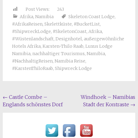
Post Views:
243
Afrika
,
Namibia
Skeleton Coast Lodge
,
#AfrikaReisen
,
Skelettküste
,
#BucketList
,
#ShipwreckLodge
,
#SkeletonCoast
,
Afrika
,
#Wüstenlandschaft
,
Designhotel
,
außergewöhnliche
Hotels Afrika
,
Karsten-Thilo Raab
,
Luxus Lodge
Namibia
,
nachhaltiger Tourismus
,
Namibia
,
#NachhaltigReisen
,
Namibia Reise
,
#KarstenThiloRaab
,
Shipwreck Lodge
Beitragsnavigation
←
Castle Combe –
Windhoek – Namibias
Englands schönstes Dorf
Stadt der Kontraste
→