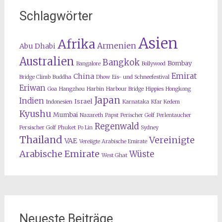
Schlagwörter
Asien
Afrika
Armenien
Abu Dhabi
Australien
Bangkok
Bombay
Bangalore
Bollywood
Emirat
China
Bridge Climb
Buddha
Dhow
Eis- und Schneefestival
Eriwan
Goa
Hangzhou
Harbin
Harbour Bridge
Hippies
Hongkong
Japan
Indien
Israel
Indonesien
Karnataka
Kfar Kedem
Kyushu
Mumbai
Nazareth
Papst
Perischer Golf
Perlentaucher
Regenwald
Persischer Golf
Phuket
Po Lin
Sydney
Thailand
Vereinigte
VAE
Vereiigte Arabische Emirate
Arabische Emirate
Wüste
West Ghat
Neueste Beiträge