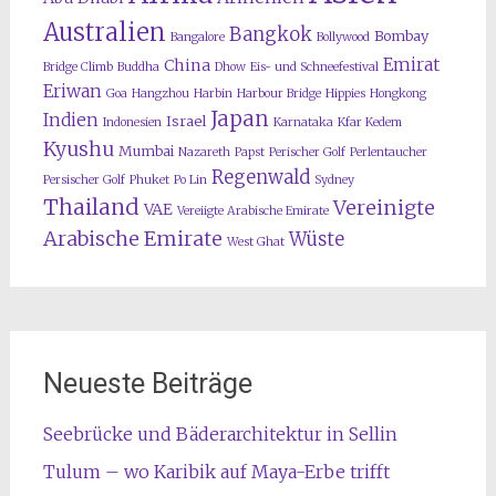
Australien
Bangkok
Bombay
Bangalore
Bollywood
Emirat
China
Bridge Climb
Buddha
Dhow
Eis- und Schneefestival
Eriwan
Goa
Hangzhou
Harbin
Harbour Bridge
Hippies
Hongkong
Japan
Indien
Israel
Indonesien
Karnataka
Kfar Kedem
Kyushu
Mumbai
Nazareth
Papst
Perischer Golf
Perlentaucher
Regenwald
Persischer Golf
Phuket
Po Lin
Sydney
Thailand
Vereinigte
VAE
Vereiigte Arabische Emirate
Arabische Emirate
Wüste
West Ghat
Neueste Beiträge
Seebrücke und Bäderarchitektur in Sellin
Tulum – wo Karibik auf Maya-Erbe trifft