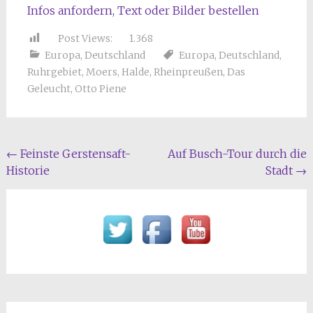
Infos anfordern, Text oder Bilder bestellen
Post Views:
1.368
Europa
,
Deutschland
Europa
,
Deutschland
,
Ruhrgebiet
,
Moers
,
Halde
,
Rheinpreußen
,
Das
Geleucht
,
Otto Piene
Beitragsnavigation
←
Feinste Gerstensaft-
Auf Busch-Tour durch die
Historie
Stadt
→