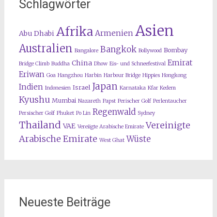
Schlagwörter
Asien
Afrika
Armenien
Abu Dhabi
Australien
Bangkok
Bombay
Bangalore
Bollywood
Emirat
China
Bridge Climb
Buddha
Dhow
Eis- und Schneefestival
Eriwan
Goa
Hangzhou
Harbin
Harbour Bridge
Hippies
Hongkong
Japan
Indien
Israel
Indonesien
Karnataka
Kfar Kedem
Kyushu
Mumbai
Nazareth
Papst
Perischer Golf
Perlentaucher
Regenwald
Persischer Golf
Phuket
Po Lin
Sydney
Thailand
Vereinigte
VAE
Vereiigte Arabische Emirate
Arabische Emirate
Wüste
West Ghat
Neueste Beiträge