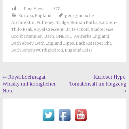
Post Views:
370
Europa
,
England
georgianische
Architektur
,
Pulteney Bridge
,
Roman Baths
,
Karsten-
Thilo Raab
,
Royal Crescent
,
Brite schön!
,
Städtereise
Großbritannien
,
Bath
,
UNESCO Welterbe England
,
Bath Abbey
,
Bath England Tipps
,
Bath Reisebericht
,
Bath Sehenswürdigkeiten
,
England Reise
Beitragsnavigation
←
Royal Lochnagar –
Kurioser Hype:
Whisky mit königlicher
Tomatensaft im Flugzeug
Note
→