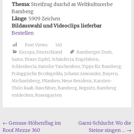
Thema:
Streifzug durchd as Weltkulturerbe
Bamberg
Länge
: 5.909 Zeichen
Bildauswahl und Videoclips lieferbar
Bestellen
Post Views:
545
Europa
,
Deutschland
Bamberger Dom
,
Sams
,
Blaue Zipfel
,
Schäuferla
,
Engelsbein
,
Schlenkerla
,
Familie Taschenbier
,
Tipps für Bamberg
,
Fränggische Brodsgedda
,
Johann Anwander
,
Bayern
,
Michaelsberg
,
FRanken
,
Neue Residenz
,
Karsten-
Thilo Raab
,
Rauchbier
,
Bamberg
,
Regnitz
,
Bamberg
entdecken
,
Rosengarten
Beitragsnavigation
←
Genuss-Höhenflug im
Garni-Schlucht: Wo die
Roof Mezze 360
Steine singen …
→