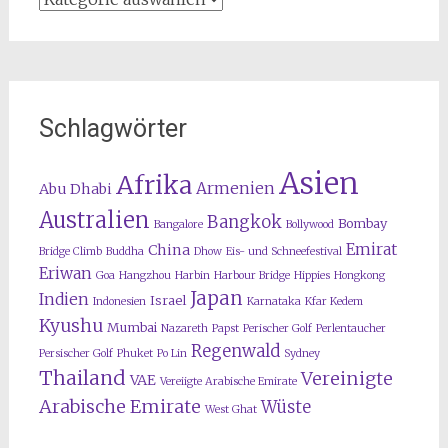
Schlagwörter
Asien
Afrika
Armenien
Abu Dhabi
Australien
Bangkok
Bombay
Bangalore
Bollywood
Emirat
China
Bridge Climb
Buddha
Dhow
Eis- und Schneefestival
Eriwan
Goa
Hangzhou
Harbin
Harbour Bridge
Hippies
Hongkong
Japan
Indien
Israel
Indonesien
Karnataka
Kfar Kedem
Kyushu
Mumbai
Nazareth
Papst
Perischer Golf
Perlentaucher
Regenwald
Persischer Golf
Phuket
Po Lin
Sydney
Thailand
Vereinigte
VAE
Vereiigte Arabische Emirate
Arabische Emirate
Wüste
West Ghat