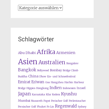
Kategorien
Schlagwörter
Afrika
Armenien
Abu Dhabi
Asien
Australien
Bangalore
Bangkok
Bombay
Bollywood
Bridge Climb
China
Buddha
Dhow
Eis- und Schneefestival
Emirat
Eriwan
Goa
Hangzhou
Harbin
Harbour
Indien
Israel
Bridge
Hippies
Hongkong
Indonesien
Japan
Kyushu
Karnataka
Kfar Kedem
Mumbai
Nazareth
Papst
Perischer Golf
Perlentaucher
Regenwald
Persischer Golf
Phuket
Po Lin
Sydney