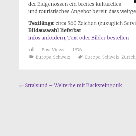
der Eidgenossen ein breites kulturelles
und touristisches Angebot bereit, dass weit
Textlänge:
circa 5.60 Zeichen (zuzüglich Servi
Bildauswahl lieferbar
Infos anfordern, Text oder Bilder bestellen
Post Views:
1.576
Europa
,
Schweiz
Europa
,
Schweiz
,
Zürich
Beitragsnavigation
←
Stralsund – Welterbe mit Backsteingotik