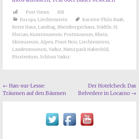
Post Views:
818
Europa
,
Liechtenstein
Karsten-Thilo Raab
,
Rotes Haus
,
Landtag
,
Rheinbergerhaus
,
Städtle
,
St.
Florian
,
Kunstmuseum
,
Postmuseum
,
Rhein
,
Skimuseum
,
Alpen
,
Pinot Noir
,
Liechtenstein
,
Landesmuseum
,
Vaduz
,
Naturpark Haberfeld
,
Fürstentum
,
Schloss Vaduz
Beitragsnavigation
←
Han-sur-Lesse:
Der Hotelcheck: Das
Träumen auf den Bäumen
Belvedere in Locarno
→