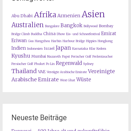
Asien
Afrika
Armenien
Abu Dhabi
Australien
Bangkok
Bombay
Bangalore
Bollywood
Emirat
China
Bridge Climb
Buddha
Dhow
Eis- und Schneefestival
Eriwan
Goa
Hangzhou
Harbin
Harbour Bridge
Hippies
Hongkong
Japan
Indien
Israel
Indonesien
Karnataka
Kfar Kedem
Kyushu
Mumbai
Nazareth
Papst
Perischer Golf
Perlentaucher
Regenwald
Persischer Golf
Phuket
Po Lin
Sydney
Thailand
Vereinigte
VAE
Vereiigte Arabische Emirate
Arabische Emirate
Wüste
West Ghat
Neueste Beiträge