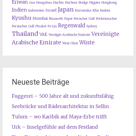
Eriwan
Goa
Hangzhou
Harbin
Harbour Bridge
Hippies
Hongkong
Japan
Indien
Israel
Indonesien
Karnataka
Kfar Kedem
Kyushu
Mumbai
Nazareth
Papst
Perischer Golf
Perlentaucher
Regenwald
Persischer Golf
Phuket
Po Lin
Sydney
Thailand
Vereinigte
VAE
Vereiigte Arabische Emirate
Arabische Emirate
Wüste
West Ghat
Neueste Beiträge
Fuggerei – 500 Jahre alt und zukunftsfähig
Seebrücke und Bäderarchitektur in Sellin
Tulum – wo Karibik auf Maya-Erbe trifft
Urk – Inselgefühle auf dem Festland