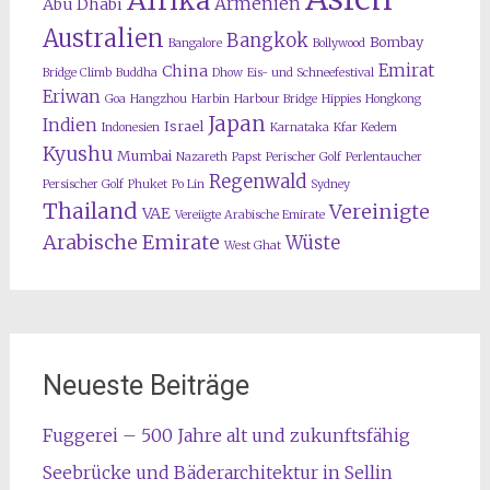
Afrika
Armenien
Abu Dhabi
Australien
Bangkok
Bombay
Bangalore
Bollywood
Emirat
China
Bridge Climb
Buddha
Dhow
Eis- und Schneefestival
Eriwan
Goa
Hangzhou
Harbin
Harbour Bridge
Hippies
Hongkong
Japan
Indien
Israel
Indonesien
Karnataka
Kfar Kedem
Kyushu
Mumbai
Nazareth
Papst
Perischer Golf
Perlentaucher
Regenwald
Persischer Golf
Phuket
Po Lin
Sydney
Thailand
Vereinigte
VAE
Vereiigte Arabische Emirate
Arabische Emirate
Wüste
West Ghat
Neueste Beiträge
Fuggerei – 500 Jahre alt und zukunftsfähig
Seebrücke und Bäderarchitektur in Sellin