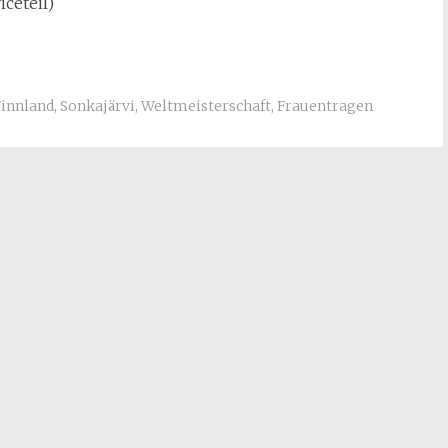
iceteil)
Finnland
,
Sonkajärvi
,
Weltmeisterschaft
,
Frauentragen