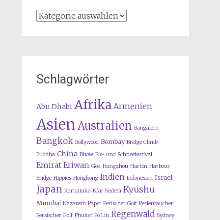
Kategorien
Schlagwörter
Afrika
Armenien
Abu Dhabi
Asien
Australien
Bangalore
Bangkok
Bombay
Bollywood
Bridge Climb
China
Buddha
Dhow
Eis- und Schneefestival
Emirat
Eriwan
Goa
Hangzhou
Harbin
Harbour
Indien
Israel
Bridge
Hippies
Hongkong
Indonesien
Japan
Kyushu
Karnataka
Kfar Kedem
Mumbai
Nazareth
Papst
Perischer Golf
Perlentaucher
Regenwald
Persischer Golf
Phuket
Po Lin
Sydney