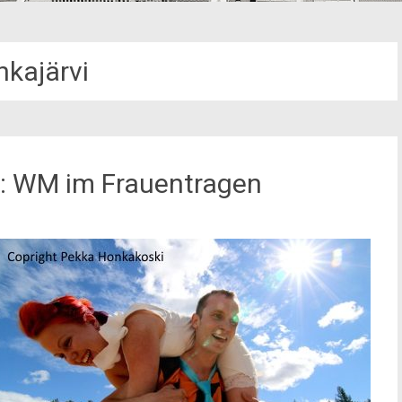
nkajärvi
d: WM im Frauentragen