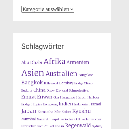
Kategorien
Schlagwörter
Afrika
Armenien
Abu Dhabi
Asien
Australien
Bangalore
Bangkok
Bombay
Bollywood
Bridge Climb
China
Buddha
Dhow
Eis- und Schneefestival
Emirat
Eriwan
Goa
Hangzhou
Harbin
Harbour
Indien
Israel
Bridge
Hippies
Hongkong
Indonesien
Japan
Kyushu
Karnataka
Kfar Kedem
Mumbai
Nazareth
Papst
Perischer Golf
Perlentaucher
Regenwald
Persischer Golf
Phuket
Po Lin
Sydney