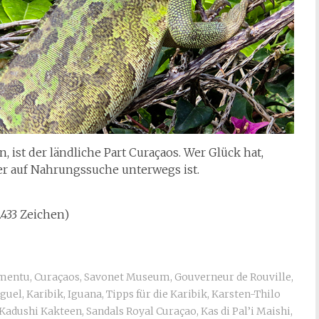
 ist der ländliche Part Curaçaos. Wer Glück hat,
er auf Nahrungssuche unterwegs ist.
1.433 Zeichen)
mentu
,
Curaçaos
,
Savonet Museum
,
Gouverneur de Rouville
,
guel
,
Karibik
,
Iguana
,
Tipps für die Karibik
,
Karsten-Thilo
Kadushi Kakteen
,
Sandals Royal Curaçao
,
Kas di Pal’i Maishi
,