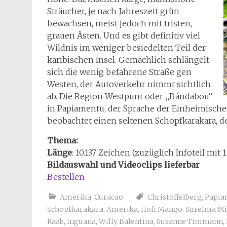
Sträucher, je nach Jahreszeit grün
bewachsen, meist jedoch mit tristen,
grauen Ästen. Und es gibt definitiv viel
Wildnis im weniger besiedelten Teil der
karibischen Insel. Gemächlich schlängelt
sich die wenig befahrene Straße gen
Westen, der Autoverkehr nimmt sichtlich
ab. Die Region Westpunt oder „Bándabou“
in Papiamentu, der Sprache der Einheimischen,
beobachtet einen seltenen Schopfkarakara, d
Thema:
Länge
: 10.137 Zeichen (zuzüglich Infoteil mit 
Bildauswahl und Videoclips lieferbar
Bestellen
Amerika
,
Curacao
Christoffelberg
,
Papia
Schopfkarakara
,
Amerika
,
Hofi Mango
,
Surelma Mi
Raab
,
Inguana
,
Willy Balentina
,
Susanne Timmann
,