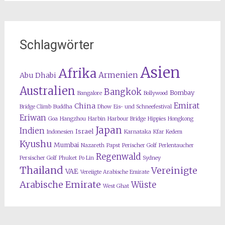
Schlagwörter
Asien
Afrika
Armenien
Abu Dhabi
Australien
Bangkok
Bombay
Bangalore
Bollywood
Emirat
China
Bridge Climb
Buddha
Dhow
Eis- und Schneefestival
Eriwan
Goa
Hangzhou
Harbin
Harbour Bridge
Hippies
Hongkong
Japan
Indien
Israel
Indonesien
Karnataka
Kfar Kedem
Kyushu
Mumbai
Nazareth
Papst
Perischer Golf
Perlentaucher
Regenwald
Persischer Golf
Phuket
Po Lin
Sydney
Thailand
Vereinigte
VAE
Vereiigte Arabische Emirate
Arabische Emirate
Wüste
West Ghat