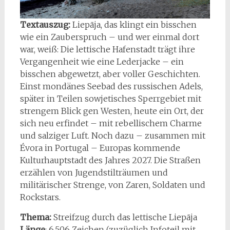
Textauszug:
Liepāja, das klingt ein bisschen
wie ein Zauberspruch – und wer einmal dort
war, weiß: Die lettische Hafenstadt trägt ihre
Vergangenheit wie eine Lederjacke – ein
bisschen abgewetzt, aber voller Geschichten.
Einst mondänes Seebad des russischen Adels,
später in Teilen sowjetisches Sperrgebiet mit
strengem Blick gen Westen, heute ein Ort, der
sich neu erfindet – mit rebellischem Charme
und salziger Luft. Noch dazu – zusammen mit
Évora in Portugal – Europas kommende
Kulturhauptstadt des Jahres 2027. Die Straßen
erzählen von Jugendstilträumen und
militärischer Strenge, von Zaren, Soldaten und
Rockstars.
Thema:
Streifzug durch das lettische Liepāja
Länge
:
6.506
Zeichen (zuzüglich Infoteil mit