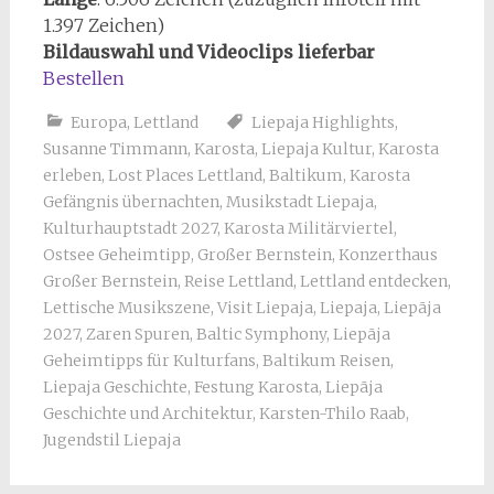
1.397 Zeichen)
Bildauswahl und Videoclips lieferbar
Bestellen
Europa
,
Lettland
Liepaja Highlights
,
Susanne Timmann
,
Karosta
,
Liepaja Kultur
,
Karosta
erleben
,
Lost Places Lettland
,
Baltikum
,
Karosta
Gefängnis übernachten
,
Musikstadt Liepaja
,
Kulturhauptstadt 2027
,
Karosta Militärviertel
,
Ostsee Geheimtipp
,
Großer Bernstein
,
Konzerthaus
Großer Bernstein
,
Reise Lettland
,
Lettland entdecken
,
Lettische Musikszene
,
Visit Liepaja
,
Liepaja
,
Liepāja
2027
,
Zaren Spuren
,
Baltic Symphony
,
Liepāja
Geheimtipps für Kulturfans
,
Baltikum Reisen
,
Liepaja Geschichte
,
Festung Karosta
,
Liepāja
Geschichte und Architektur
,
Karsten-Thilo Raab
,
Jugendstil Liepaja