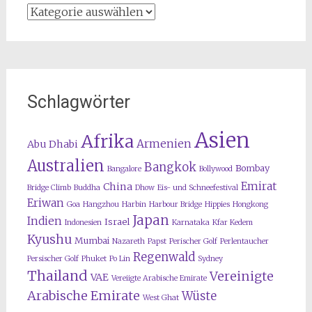
Kategorien
Schlagwörter
Asien
Afrika
Armenien
Abu Dhabi
Australien
Bangkok
Bombay
Bangalore
Bollywood
Emirat
China
Bridge Climb
Buddha
Dhow
Eis- und Schneefestival
Eriwan
Goa
Hangzhou
Harbin
Harbour Bridge
Hippies
Hongkong
Japan
Indien
Israel
Indonesien
Karnataka
Kfar Kedem
Kyushu
Mumbai
Nazareth
Papst
Perischer Golf
Perlentaucher
Regenwald
Persischer Golf
Phuket
Po Lin
Sydney
Thailand
Vereinigte
VAE
Vereiigte Arabische Emirate
Arabische Emirate
Wüste
West Ghat