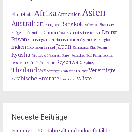
Asien
Afrika
Armenien
Abu Dhabi
Australien
Bangkok
Bombay
Bangalore
Bollywood
Emirat
China
Bridge Climb
Buddha
Dhow
Eis- und Schneefestival
Eriwan
Goa
Hangzhou
Harbin
Harbour Bridge
Hippies
Hongkong
Japan
Indien
Israel
Indonesien
Karnataka
Kfar Kedem
Kyushu
Mumbai
Nazareth
Papst
Perischer Golf
Perlentaucher
Regenwald
Persischer Golf
Phuket
Po Lin
Sydney
Thailand
Vereinigte
VAE
Vereiigte Arabische Emirate
Arabische Emirate
Wüste
West Ghat
Neueste Beiträge
Fuggerei – 500 Jahre alt und zukunftsfähig