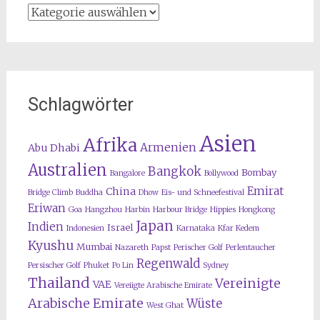
Kategorien
Schlagwörter
Asien
Afrika
Armenien
Abu Dhabi
Australien
Bangkok
Bombay
Bangalore
Bollywood
Emirat
China
Bridge Climb
Buddha
Dhow
Eis- und Schneefestival
Eriwan
Goa
Hangzhou
Harbin
Harbour Bridge
Hippies
Hongkong
Japan
Indien
Israel
Indonesien
Karnataka
Kfar Kedem
Kyushu
Mumbai
Nazareth
Papst
Perischer Golf
Perlentaucher
Regenwald
Persischer Golf
Phuket
Po Lin
Sydney
Thailand
Vereinigte
VAE
Vereiigte Arabische Emirate
Arabische Emirate
Wüste
West Ghat