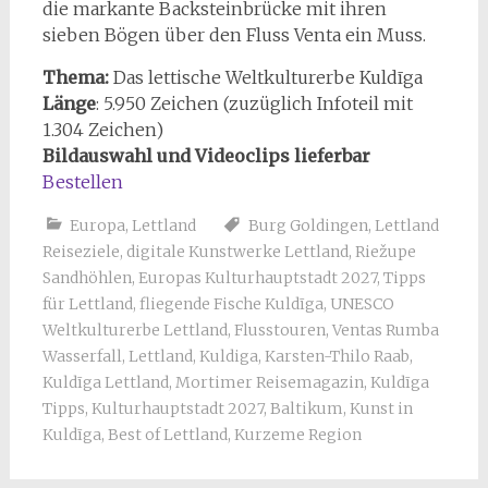
die markante Backsteinbrücke mit ihren
sieben Bögen über den Fluss Venta ein Muss.
Thema:
Das lettische Weltkulturerbe Kuldīga
Länge
:
5.950
Zeichen (zuzüglich Infoteil mit
1.304 Zeichen)
Bildauswahl und Videoclips lieferbar
Bestellen
Europa
,
Lettland
Burg Goldingen
,
Lettland
Reiseziele
,
digitale Kunstwerke Lettland
,
Riežupe
Sandhöhlen
,
Europas Kulturhauptstadt 2027
,
Tipps
für Lettland
,
fliegende Fische Kuldīga
,
UNESCO
Weltkulturerbe Lettland
,
Flusstouren
,
Ventas Rumba
Wasserfall
,
Lettland
,
Kuldiga
,
Karsten-Thilo Raab
,
Kuldīga Lettland
,
Mortimer Reisemagazin
,
Kuldīga
Tipps
,
Kulturhauptstadt 2027
,
Baltikum
,
Kunst in
Kuldīga
,
Best of Lettland
,
Kurzeme Region