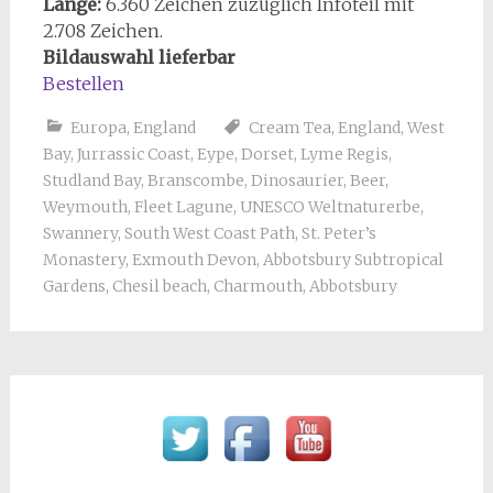
Länge:
6.360 Zeichen zuzüglich Infoteil mit
2.708 Zeichen.
Bildauswahl lieferbar
Bestellen
Europa
,
England
Cream Tea
,
England
,
West
Bay
,
Jurrassic Coast
,
Eype
,
Dorset
,
Lyme Regis
,
Studland Bay
,
Branscombe
,
Dinosaurier
,
Beer
,
Weymouth
,
Fleet Lagune
,
UNESCO Weltnaturerbe
,
Swannery
,
South West Coast Path
,
St. Peter’s
Monastery
,
Exmouth Devon
,
Abbotsbury Subtropical
Gardens
,
Chesil beach
,
Charmouth
,
Abbotsbury