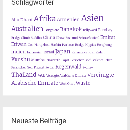
Schlagwörter
Asien
Afrika
Armenien
Abu Dhabi
Australien
Bangkok
Bombay
Bangalore
Bollywood
Emirat
China
Bridge Climb
Buddha
Dhow
Eis- und Schneefestival
Eriwan
Goa
Hangzhou
Harbin
Harbour Bridge
Hippies
Hongkong
Japan
Indien
Israel
Indonesien
Karnataka
Kfar Kedem
Kyushu
Mumbai
Nazareth
Papst
Perischer Golf
Perlentaucher
Regenwald
Persischer Golf
Phuket
Po Lin
Sydney
Thailand
Vereinigte
VAE
Vereiigte Arabische Emirate
Arabische Emirate
Wüste
West Ghat
Neueste Beiträge