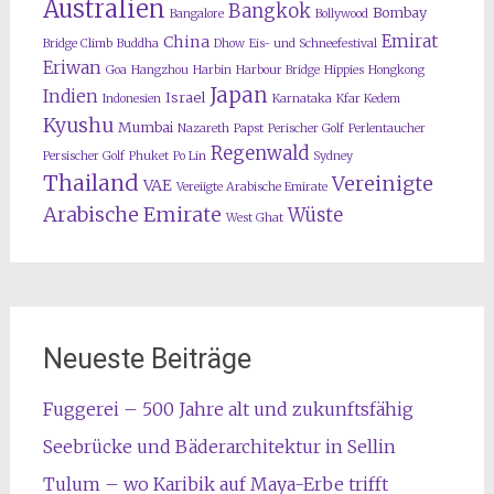
Australien
Bangkok
Bombay
Bangalore
Bollywood
Emirat
China
Bridge Climb
Buddha
Dhow
Eis- und Schneefestival
Eriwan
Goa
Hangzhou
Harbin
Harbour Bridge
Hippies
Hongkong
Japan
Indien
Israel
Indonesien
Karnataka
Kfar Kedem
Kyushu
Mumbai
Nazareth
Papst
Perischer Golf
Perlentaucher
Regenwald
Persischer Golf
Phuket
Po Lin
Sydney
Thailand
Vereinigte
VAE
Vereiigte Arabische Emirate
Arabische Emirate
Wüste
West Ghat
Neueste Beiträge
Fuggerei – 500 Jahre alt und zukunftsfähig
Seebrücke und Bäderarchitektur in Sellin
Tulum – wo Karibik auf Maya-Erbe trifft