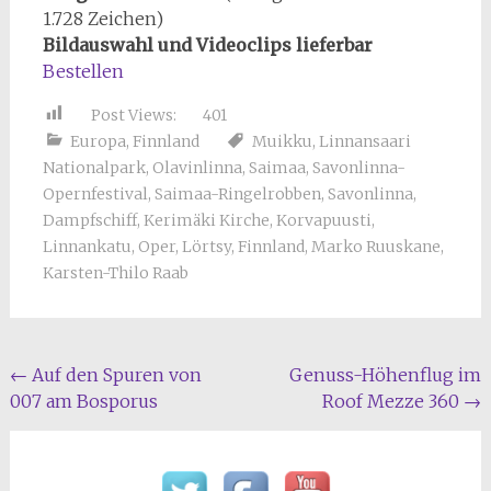
1.728 Zeichen)
Bildauswahl und Videoclips lieferbar
Bestellen
Post Views:
401
Europa
,
Finnland
Muikku
,
Linnansaari
Nationalpark
,
Olavinlinna
,
Saimaa
,
Savonlinna-
Opernfestival
,
Saimaa-Ringelrobben
,
Savonlinna
,
Dampfschiff
,
Kerimäki Kirche
,
Korvapuusti
,
Linnankatu
,
Oper
,
Lörtsy
,
Finnland
,
Marko Ruuskane
,
Karsten-Thilo Raab
Beitragsnavigation
←
Auf den Spuren von
Genuss-Höhenflug im
007 am Bosporus
Roof Mezze 360
→