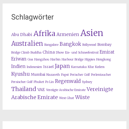
Schlagwörter
Asien
Afrika
Armenien
Abu Dhabi
Australien
Bangkok
Bombay
Bangalore
Bollywood
Emirat
China
Bridge Climb
Buddha
Dhow
Eis- und Schneefestival
Eriwan
Goa
Hangzhou
Harbin
Harbour Bridge
Hippies
Hongkong
Japan
Indien
Israel
Indonesien
Karnataka
Kfar Kedem
Kyushu
Mumbai
Nazareth
Papst
Perischer Golf
Perlentaucher
Regenwald
Persischer Golf
Phuket
Po Lin
Sydney
Thailand
Vereinigte
VAE
Vereiigte Arabische Emirate
Arabische Emirate
Wüste
West Ghat