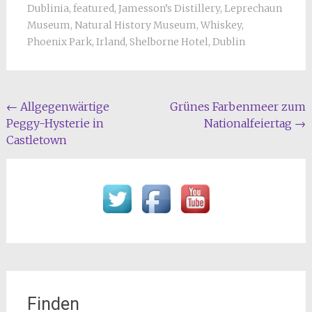
Dublinia
,
featured
,
Jamesson’s Distillery
,
Leprechaun
Museum
,
Natural History Museum
,
Whiskey
,
Phoenix Park
,
Irland
,
Shelborne Hotel
,
Dublin
Beitragsnavigation
←
Allgegenwärtige
Grünes Farbenmeer zum
Peggy-Hysterie in
Nationalfeiertag
→
Castletown
Finden