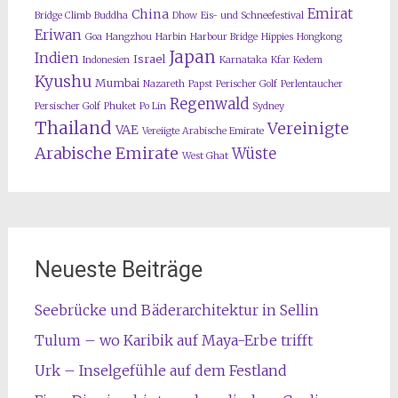
Emirat
China
Bridge Climb
Buddha
Dhow
Eis- und Schneefestival
Eriwan
Goa
Hangzhou
Harbin
Harbour Bridge
Hippies
Hongkong
Japan
Indien
Israel
Indonesien
Karnataka
Kfar Kedem
Kyushu
Mumbai
Nazareth
Papst
Perischer Golf
Perlentaucher
Regenwald
Persischer Golf
Phuket
Po Lin
Sydney
Thailand
Vereinigte
VAE
Vereiigte Arabische Emirate
Arabische Emirate
Wüste
West Ghat
Neueste Beiträge
Seebrücke und Bäderarchitektur in Sellin
Tulum – wo Karibik auf Maya-Erbe trifft
Urk – Inselgefühle auf dem Festland