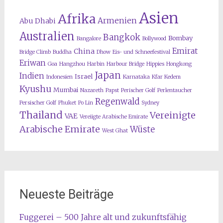
Asien
Afrika
Armenien
Abu Dhabi
Australien
Bangkok
Bombay
Bangalore
Bollywood
Emirat
China
Bridge Climb
Buddha
Dhow
Eis- und Schneefestival
Eriwan
Goa
Hangzhou
Harbin
Harbour Bridge
Hippies
Hongkong
Japan
Indien
Israel
Indonesien
Karnataka
Kfar Kedem
Kyushu
Mumbai
Nazareth
Papst
Perischer Golf
Perlentaucher
Regenwald
Persischer Golf
Phuket
Po Lin
Sydney
Thailand
Vereinigte
VAE
Vereiigte Arabische Emirate
Arabische Emirate
Wüste
West Ghat
Neueste Beiträge
Fuggerei – 500 Jahre alt und zukunftsfähig