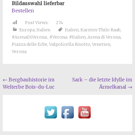
Bildauswahl lieferbar
Bestellen
Post Views:
274
Europa
,
Italien
Italien
,
Karsten-Thilo Raab
,
#ArenaDiVerona.
,
#Verona. #Italien
,
Arena di Verona
,
Piazza delle Erbe
,
Valpolicella Risotto
,
Venetien
,
Verona
Beitragsnavigation
←
Bergbauhistorie im
Sark – die letzte Idylle im
Welterbe Bois-du-Luc
Ärmelkanal
→