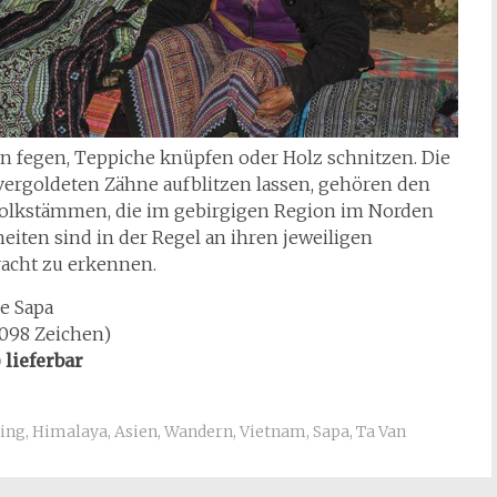
en fegen, Teppiche knüpfen oder Holz schnitzen. Die
 vergoldeten Zähne aufblitzen lassen, gehören den
 Volkstämmen, die im gebirgigen Region im Norden
eiten sind in der Regel an ihren jeweiligen
racht zu erkennen.
e Sapa
2.098 Zeichen)
 lieferbar
ing
,
Himalaya
,
Asien
,
Wandern
,
Vietnam
,
Sapa
,
Ta Van