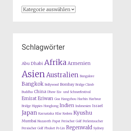
Kategorien
Schlagwörter
Afrika
Armenien
Abu Dhabi
Asien
Australien
Bangalore
Bangkok
Bombay
Bollywood
Bridge Climb
China
Buddha
Dhow
Eis- und Schneefestival
Emirat
Eriwan
Goa
Hangzhou
Harbin
Harbour
Indien
Israel
Bridge
Hippies
Hongkong
Indonesien
Japan
Kyushu
Karnataka
Kfar Kedem
Mumbai
Nazareth
Papst
Perischer Golf
Perlentaucher
Regenwald
Persischer Golf
Phuket
Po Lin
Sydney