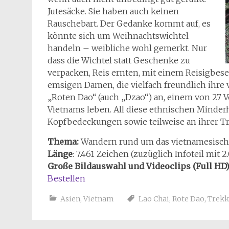
Jutesäcke. Sie haben auch keinen
Rauschebart. Der Gedanke kommt auf, es
könnte sich um Weihnachtswichtel
handeln – weibliche wohl gemerkt. Nur
dass die Wichtel statt Geschenke zu
verpacken, Reis ernten, mit einem Reisigbes
emsigen Damen, die vielfach freundlich ihre
„Roten Dao“ (auch „Dzao“) an, einem von 27
Vietnams leben. All diese ethnischen Minderh
Kopfbedeckungen sowie teilweise an ihrer T
Thema:
Wandern rund um das vietnamesisch
Länge
: 7.461 Zeichen (zuzüglich Infoteil mit 
Große Bildauswahl und Videoclips (Full HD)
Bestellen
Asien
,
Vietnam
Lao Chai
,
Rote Dao
,
Trekk