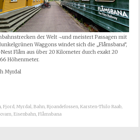
senbahnstrecken der Welt ¬und meistert Passagen mit
dunkelgrünen Waggons windet sich die
„Fl
åmsbana“,
-Nest Flåm aus über 20 Kilometer durch exakt 20
 866 Höhenmeter.
ch Myrdal
n
,
Fjord
,
Myrdal
,
Bahn
,
Rjoandefossen
,
Karsten-Thilo Raab
,
ekvam
,
Eisenbahn
,
Flåmsbana