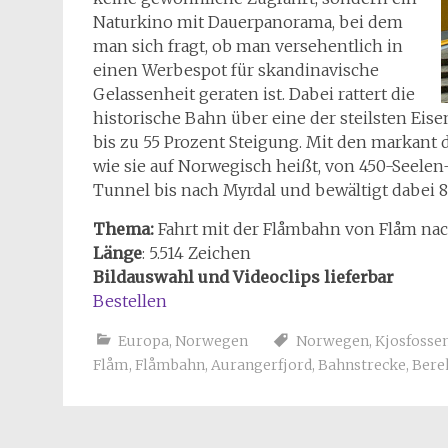
Naturkino mit Dauerpanorama, bei dem
man sich fragt, ob man versehentlich in
einen Werbespot für skandinavische
Gelassenheit geraten ist. Dabei rattert die
historische Bahn über eine der steilsten Ei
bis zu 55 Prozent Steigung.
Mit den markant 
wie sie auf Norwegisch heißt, von 450-Seelen
Tunnel bis nach Myrdal und bewältigt dabei
Thema:
Fahrt mit der Flåmbahn von Flåm na
Länge
:
5.514
Zeichen
Bildauswahl und Videoclips lieferbar
Bestellen
Europa
,
Norwegen
Norwegen
,
Kjosfosse
Flåm
,
Flåmbahn
,
Aurangerfjord
,
Bahnstrecke
,
Ber