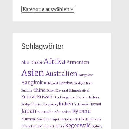
Kategorien
Schlagwörter
Afrika
Armenien
Abu Dhabi
Asien
Australien
Bangalore
Bangkok
Bombay
Bollywood
Bridge Climb
China
Buddha
Dhow
Eis- und Schneefestival
Emirat
Eriwan
Goa
Hangzhou
Harbin
Harbour
Indien
Israel
Bridge
Hippies
Hongkong
Indonesien
Japan
Kyushu
Karnataka
Kfar Kedem
Mumbai
Nazareth
Papst
Perischer Golf
Perlentaucher
Regenwald
Persischer Golf
Phuket
Po Lin
Sydney