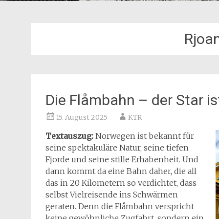
Rjoa
Die Flåmbahn – der Star is
15. August 2025
KTR
Textauszug:
Norwegen ist bekannt f
ür
seine spektakuläre Natur, seine tiefen
Fjorde und seine stille Erhabenheit. Und
dann kommt da eine Bahn daher, die all
das in 20 Kilometern so verdichtet, dass
selbst Vielreisende ins Schwärmen
geraten. Denn die Flåmbahn verspricht
keine gewöhnliche Zugfahrt, sondern ein