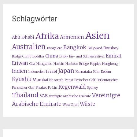
Schlagwörter
Asien
Afrika
Armenien
Abu Dhabi
Australien
Bangkok
Bombay
Bangalore
Bollywood
Emirat
China
Bridge Climb
Buddha
Dhow
Eis- und Schneefestival
Eriwan
Goa
Hangzhou
Harbin
Harbour Bridge
Hippies
Hongkong
Japan
Indien
Israel
Indonesien
Karnataka
Kfar Kedem
Kyushu
Mumbai
Nazareth
Papst
Perischer Golf
Perlentaucher
Regenwald
Persischer Golf
Phuket
Po Lin
Sydney
Thailand
Vereinigte
VAE
Vereiigte Arabische Emirate
Arabische Emirate
Wüste
West Ghat