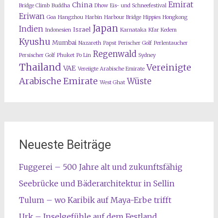
Emirat
China
Bridge Climb
Buddha
Dhow
Eis- und Schneefestival
Eriwan
Goa
Hangzhou
Harbin
Harbour Bridge
Hippies
Hongkong
Japan
Indien
Israel
Indonesien
Karnataka
Kfar Kedem
Kyushu
Mumbai
Nazareth
Papst
Perischer Golf
Perlentaucher
Regenwald
Persischer Golf
Phuket
Po Lin
Sydney
Thailand
Vereinigte
VAE
Vereiigte Arabische Emirate
Arabische Emirate
Wüste
West Ghat
Neueste Beiträge
Fuggerei – 500 Jahre alt und zukunftsfähig
Seebrücke und Bäderarchitektur in Sellin
Tulum – wo Karibik auf Maya-Erbe trifft
Urk – Inselgefühle auf dem Festland