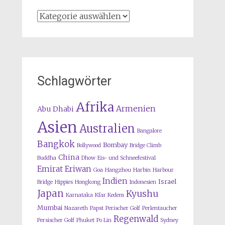
Kategorien
Schlagwörter
Afrika
Armenien
Abu Dhabi
Asien
Australien
Bangalore
Bangkok
Bombay
Bollywood
Bridge Climb
China
Buddha
Dhow
Eis- und Schneefestival
Emirat
Eriwan
Goa
Hangzhou
Harbin
Harbour
Indien
Israel
Bridge
Hippies
Hongkong
Indonesien
Japan
Kyushu
Karnataka
Kfar Kedem
Mumbai
Nazareth
Papst
Perischer Golf
Perlentaucher
Regenwald
Persischer Golf
Phuket
Po Lin
Sydney