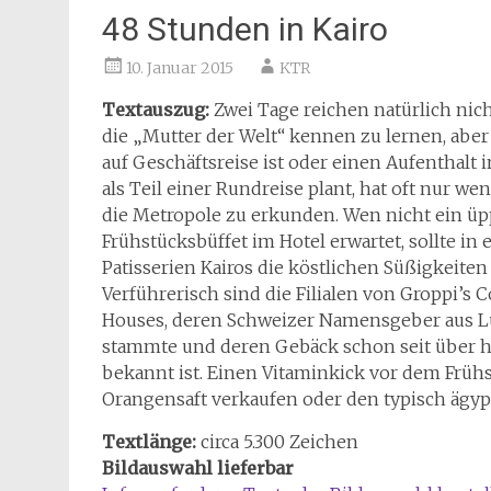
48 Stunden in Kairo
10. Januar 2015
KTR
Textauszug:
Zwei Tage reichen natürlich nich
die „Mutter der Welt“ kennen zu lernen, aber
auf Geschäftsreise ist oder einen Aufenthalt i
als Teil einer Rundreise plant, hat oft nur wen
die Metropole zu erkunden. Wen nicht ein üp
Frühstücksbüffet im Hotel erwartet, sollte in 
Patisserien Kairos die köstlichen Süßigkeiten
Verführerisch sind die Filialen von Groppi’s C
Houses, deren Schweizer Namensgeber aus 
stammte und deren Gebäck schon seit über h
bekannt ist. Einen Vitaminkick vor dem Früh
Orangensaft verkaufen oder den typisch ägy
Textlänge:
circa 5.300 Zeichen
Bildauswahl lieferbar