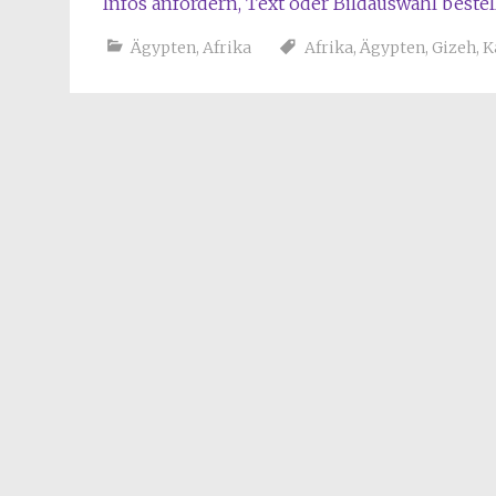
Infos anfordern, Text oder Bildauswahl beste
Ägypten
,
Afrika
Afrika
,
Ägypten
,
Gizeh
,
K