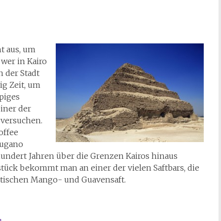
t aus, um
 wer in Kairo
n der Stadt
ig Zeit, um
piges
einer der
 versuchen.
offee
Lugano
undert Jahren über die Grenzen Kairos hinaus
stück bekommt man an einer der vielen Saftbars, die
ptischen Mango- und Guavensaft.