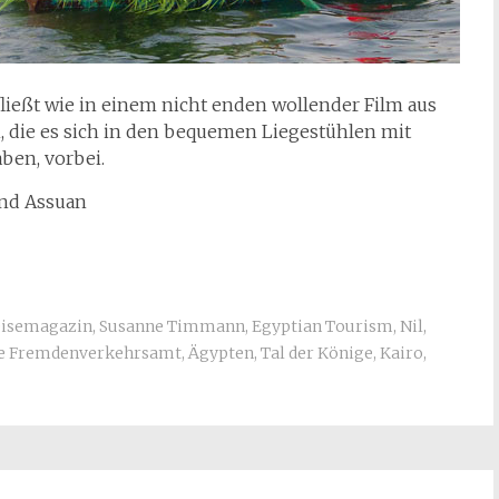
 fließt wie in einem nicht enden wollender Film aus
, die es sich in den bequemen Liegestühlen mit
ben, vorbei.
und Assuan
eisemagazin
,
Susanne Timmann
,
Egyptian Tourism
,
Nil
,
he Fremdenverkehrsamt
,
Ägypten
,
Tal der Könige
,
Kairo
,