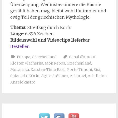
Überzeugung. Wer insbesondere die Bäume
gezählt haben mag, bleibt wohl für immer und
ewig Teil der griechischen Mythologie.
Thema:
Streifzug durch Korfu
Länge
: 6.896 Zeichen
Bildauswahl und Videoclips lieferbar
Bestellen
Europa
,
Griechenland
Canal d’Amour
,
Kloster Vlacherna
,
Mon Repos
,
Griechenland
,
Moraitika
,
Karsten-Thilo Raab
,
Porto Timoni
,
Sisi
,
Spianada
,
KOrfu
,
Ágios Stéfanos
,
Acharavi
,
Achilleion
,
Angelokastro