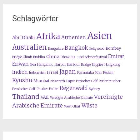
Schlagwörter
Asien
Afrika
Armenien
Abu Dhabi
Australien
Bangkok
Bombay
Bangalore
Bollywood
Emirat
China
Bridge Climb
Buddha
Dhow
Eis- und Schneefestival
Eriwan
Goa
Hangzhou
Harbin
Harbour Bridge
Hippies
Hongkong
Japan
Indien
Israel
Indonesien
Karnataka
Kfar Kedem
Kyushu
Mumbai
Nazareth
Papst
Perischer Golf
Perlentaucher
Regenwald
Persischer Golf
Phuket
Po Lin
Sydney
Thailand
Vereinigte
VAE
Vereiigte Arabische Emirate
Arabische Emirate
Wüste
West Ghat