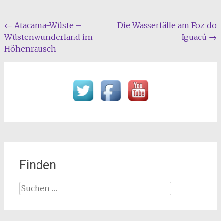
Beitragsnavigation
←
Atacama-Wüste –
Die Wasserfälle am Foz do
Wüstenwunderland im
Iguacú
→
Höhenrausch
Finden
Suchen
nach: