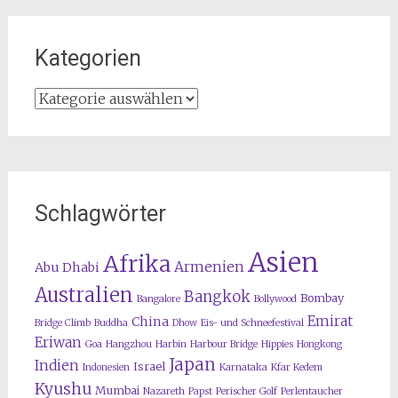
Kategorien
Kategorien
Schlagwörter
Asien
Afrika
Armenien
Abu Dhabi
Australien
Bangkok
Bombay
Bangalore
Bollywood
Emirat
China
Bridge Climb
Buddha
Dhow
Eis- und Schneefestival
Eriwan
Goa
Hangzhou
Harbin
Harbour Bridge
Hippies
Hongkong
Japan
Indien
Israel
Indonesien
Karnataka
Kfar Kedem
Kyushu
Mumbai
Nazareth
Papst
Perischer Golf
Perlentaucher