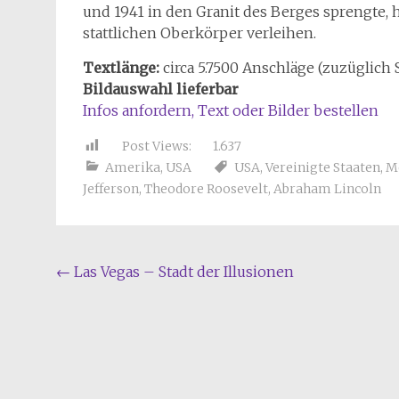
und 1941 in den Granit des Berges sprengte, 
stattlichen Oberkörper verleihen.
Textlänge:
circa 5.7500 Anschläge (zuzüglich 
Bildauswahl lieferbar
Infos anfordern, Text oder Bilder bestellen
Post Views:
1.637
Amerika
,
USA
USA
,
Vereinigte Staaten
,
M
Jefferson
,
Theodore Roosevelt
,
Abraham Lincoln
Beitragsnavigation
←
Las Vegas – Stadt der Illusionen