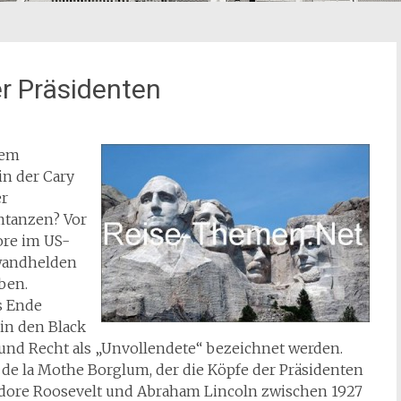
r Präsidenten
dem
in der Cary
er
umtanzen? Vor
ore im US-
wandhelden
ben.
s Ende
n den Black
 und Recht als „Unvollendete“ bezeichnet werden.
 de la Mothe Borglum, der die Köpfe der Präsidenten
dore Roosevelt und Abraham Lincoln zwischen 1927