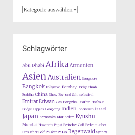
Kategorien
Schlagwörter
Afrika
Armenien
Abu Dhabi
Asien
Australien
Bangalore
Bangkok
Bombay
Bollywood
Bridge Climb
China
Buddha
Dhow
Eis- und Schneefestival
Emirat
Eriwan
Goa
Hangzhou
Harbin
Harbour
Indien
Israel
Bridge
Hippies
Hongkong
Indonesien
Japan
Kyushu
Karnataka
Kfar Kedem
Mumbai
Nazareth
Papst
Perischer Golf
Perlentaucher
Regenwald
Persischer Golf
Phuket
Po Lin
Sydney