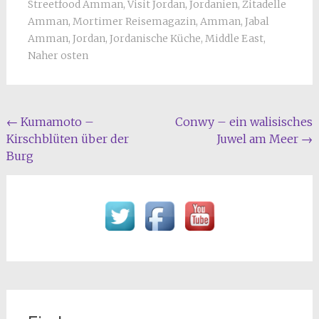
Streetfood Amman
,
Visit Jordan
,
Jordanien
,
Zitadelle
Amman
,
Mortimer Reisemagazin
,
Amman
,
Jabal
Amman
,
Jordan
,
Jordanische Küche
,
Middle East
,
Naher osten
Beitragsnavigation
←
Kumamoto –
Conwy – ein walisisches
Kirschblüten über der
Juwel am Meer
→
Burg