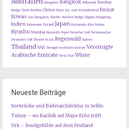
Australien
Bangkok
Bombay
Bangalore
Bollywood
Emirat
China
Bridge Climb
Buddha
Dhow
Eis- und Schneefestival
Eriwan
Goa
Hangzhou
Harbin
Harbour Bridge
Hippies
Hongkong
Japan
Indien
Israel
Indonesien
Karnataka
Kfar Kedem
Kyushu
Mumbai
Nazareth
Papst
Perischer Golf
Perlentaucher
Regenwald
Persischer Golf
Phuket
Po Lin
Sydney
Thailand
Vereinigte
VAE
Vereiigte Arabische Emirate
Arabische Emirate
Wüste
West Ghat
Neueste Beiträge
Seebrücke und Bäderarchitektur in Sellin
Tulum – wo Karibik auf Maya-Erbe trifft
Urk – Inselgefühle auf dem Festland